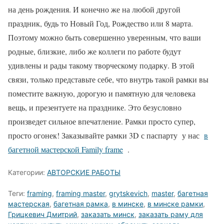
на день рождения. И конечно же на любой другой
праздник, будь то Новый Год, Рождество или 8 марта.
Поэтому можно быть совершенно уверенным, что ваши
родные, близкие, либо же коллеги по работе будут
удивлены и рады такому творческому подарку. В этой
связи, только представьте себе, что внутрь такой рамки вы
поместите важную, дорогую и памятную для человека
вещь, и презентуете на празднике. Это безусловно
произведет сильное впечатление. Рамки просто супер,
просто огонек! Заказывайте рамки 3D с паспарту у нас
в
багетной мастерской Family frame
.
Категории:
АВТОРСКИЕ РАБОТЫ
Теги:
framing
,
framing master
,
grytskevich
,
master
,
багетная
мастерская
,
багетная рамка
,
в минске
,
в минске рамки
,
Грицкевич Дмитрий
,
заказать минск
,
заказать раму для